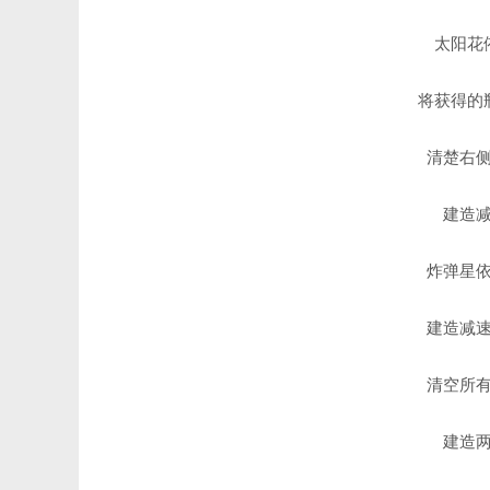
太阳花
将获得的
清楚右
建造
炸弹星
建造减
清空所
建造