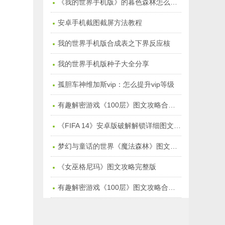
《我的世界手机版》的暮色森林怎么去：暮色森林在哪儿
安卓手机截图截屏方法教程
我的世界手机版合成表之下界反应核
我的世界手机版种子大全分享
孤胆车神维加斯vip：怎么提升vip等级
有趣解密游戏《100层》图文攻略合集季节塔【万圣节1-15】
《FIFA 14》安卓版破解解锁详细图文教程
梦幻与童话的世界《魔法森林》图文通关攻略
《女巫格尼玛》图文攻略完整版
有趣解密游戏《100层》图文攻略合集【1-50关】