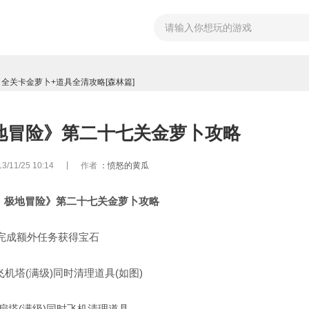
 全关卡金萝卜+道具全清攻略[森林篇]
地冒险》第二十七关金萝卜攻略
|
11/25 10:14
作者
：
愤怒的黄瓜
：极地冒险》第二十七关金萝卜攻略
完成额外任务获得宝石
机塔(满级)同时清理道具(如图)
扇塔(满级)同时飞机清理道具