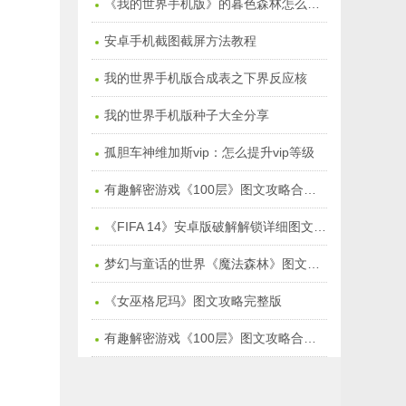
《我的世界手机版》的暮色森林怎么去：暮色森林在哪儿
安卓手机截图截屏方法教程
我的世界手机版合成表之下界反应核
我的世界手机版种子大全分享
孤胆车神维加斯vip：怎么提升vip等级
有趣解密游戏《100层》图文攻略合集季节塔【万圣节1-15】
《FIFA 14》安卓版破解解锁详细图文教程
梦幻与童话的世界《魔法森林》图文通关攻略
《女巫格尼玛》图文攻略完整版
有趣解密游戏《100层》图文攻略合集【1-50关】