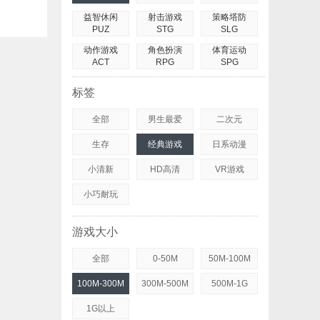
益智休闲
射击游戏
策略塔防
PUZ
STG
SLG
动作游戏
角色扮演
体育运动
ACT
RPG
SPG
标签
全部
男生最爱
二次元
生存
经典游戏
日系动漫
小清新
HD高清
VR游戏
小巧耐玩
游戏大小
全部
0-50M
50M-100M
100M-300M
300M-500M
500M-1G
1G以上