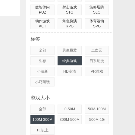
益智休闲
射击游戏
策略塔防
PUZ
STG
SLG
动作游戏
角色扮演
体育运动
ACT
RPG
SPG
标签
全部
男生最爱
二次元
生存
经典游戏
日系动漫
小清新
HD高清
VR游戏
小巧耐玩
游戏大小
全部
0-50M
50M-100M
100M-300M
300M-500M
500M-1G
1G以上