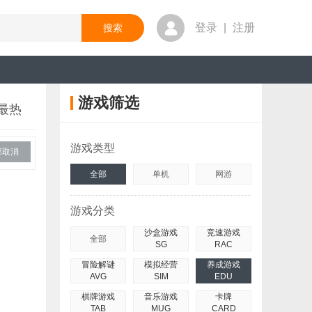
登录
|
注册
游戏筛选
最热
游戏类型
部取消
全部
单机
网游
游戏分类
沙盒游戏
竞速游戏
全部
SG
RAC
冒险解谜
模拟经营
养成游戏
AVG
SIM
EDU
棋牌游戏
音乐游戏
卡牌
TAB
MUG
CARD