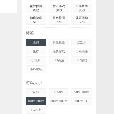
益智休闲
射击游戏
策略塔防
PUZ
STG
SLG
动作游戏
角色扮演
体育运动
ACT
RPG
SPG
标签
全部
男生最爱
二次元
生存
经典游戏
日系动漫
小清新
HD高清
VR游戏
小巧耐玩
游戏大小
全部
0-50M
50M-100M
100M-300M
300M-500M
500M-1G
1G以上