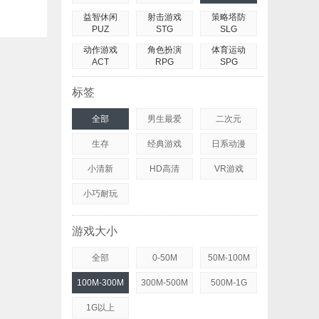
益智休闲
射击游戏
策略塔防
PUZ
STG
SLG
动作游戏
角色扮演
体育运动
ACT
RPG
SPG
标签
全部
男生最爱
二次元
生存
经典游戏
日系动漫
小清新
HD高清
VR游戏
小巧耐玩
游戏大小
全部
0-50M
50M-100M
100M-300M
300M-500M
500M-1G
1G以上