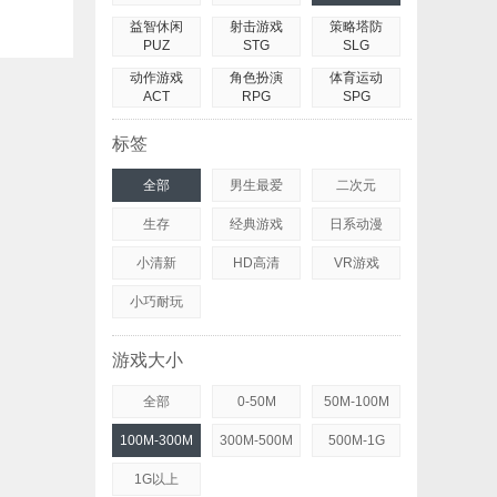
益智休闲
射击游戏
策略塔防
PUZ
STG
SLG
动作游戏
角色扮演
体育运动
ACT
RPG
SPG
标签
全部
男生最爱
二次元
生存
经典游戏
日系动漫
小清新
HD高清
VR游戏
小巧耐玩
游戏大小
全部
0-50M
50M-100M
100M-300M
300M-500M
500M-1G
1G以上