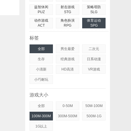
益智休闲
射击游戏
策略塔防
PUZ
STG
SLG
动作游戏
角色扮演
体育运动
ACT
RPG
SPG
标签
全部
男生最爱
二次元
生存
经典游戏
日系动漫
小清新
HD高清
VR游戏
小巧耐玩
游戏大小
全部
0-50M
50M-100M
100M-300M
300M-500M
500M-1G
1G以上