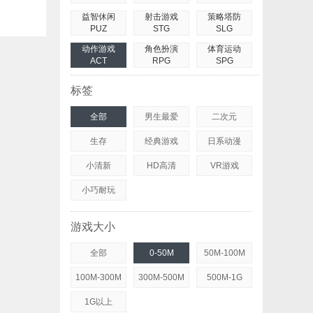
益智休闲
射击游戏
策略塔防
PUZ
STG
SLG
动作游戏
角色扮演
体育运动
ACT
RPG
SPG
标签
全部
男生最爱
二次元
生存
经典游戏
日系动漫
小清新
HD高清
VR游戏
小巧耐玩
游戏大小
全部
0-50M
50M-100M
100M-300M
300M-500M
500M-1G
1G以上