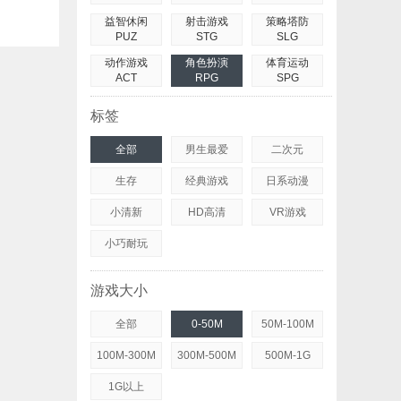
益智休闲
射击游戏
策略塔防
PUZ
STG
SLG
动作游戏
角色扮演
体育运动
ACT
RPG
SPG
标签
全部
男生最爱
二次元
生存
经典游戏
日系动漫
小清新
HD高清
VR游戏
小巧耐玩
游戏大小
全部
0-50M
50M-100M
100M-300M
300M-500M
500M-1G
1G以上