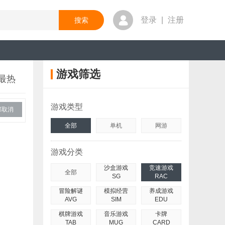
登录
|
注册
游戏筛选
最热
游戏类型
部取消
全部
单机
网游
游戏分类
沙盒游戏
竞速游戏
全部
SG
RAC
冒险解谜
模拟经营
养成游戏
AVG
SIM
EDU
棋牌游戏
音乐游戏
卡牌
TAB
MUG
CARD