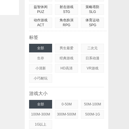
益智休闲
射击游戏
策略塔防
PUZ
STG
SLG
动作游戏
角色扮演
体育运动
ACT
RPG
SPG
标签
全部
男生最爱
二次元
生存
经典游戏
日系动漫
小清新
HD高清
VR游戏
小巧耐玩
游戏大小
全部
0-50M
50M-100M
100M-300M
300M-500M
500M-1G
1G以上