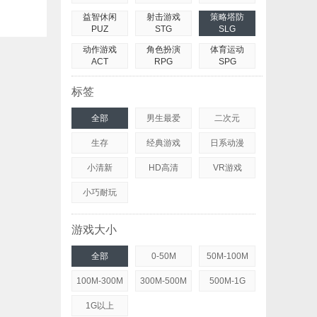
益智休闲
射击游戏
策略塔防
PUZ
STG
SLG
动作游戏
角色扮演
体育运动
ACT
RPG
SPG
标签
全部
男生最爱
二次元
生存
经典游戏
日系动漫
小清新
HD高清
VR游戏
小巧耐玩
游戏大小
全部
0-50M
50M-100M
100M-300M
300M-500M
500M-1G
1G以上