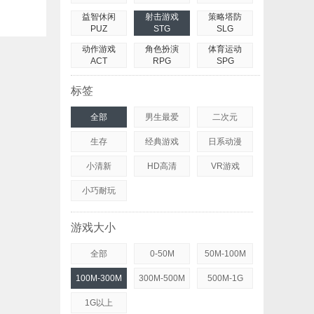
益智休闲
射击游戏
策略塔防
PUZ
STG
SLG
动作游戏
角色扮演
体育运动
ACT
RPG
SPG
标签
全部
男生最爱
二次元
生存
经典游戏
日系动漫
小清新
HD高清
VR游戏
小巧耐玩
游戏大小
全部
0-50M
50M-100M
100M-300M
300M-500M
500M-1G
1G以上