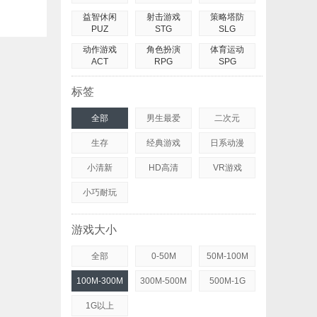
益智休闲
射击游戏
策略塔防
PUZ
STG
SLG
动作游戏
角色扮演
体育运动
ACT
RPG
SPG
标签
全部
男生最爱
二次元
生存
经典游戏
日系动漫
小清新
HD高清
VR游戏
小巧耐玩
游戏大小
全部
0-50M
50M-100M
100M-300M
300M-500M
500M-1G
1G以上