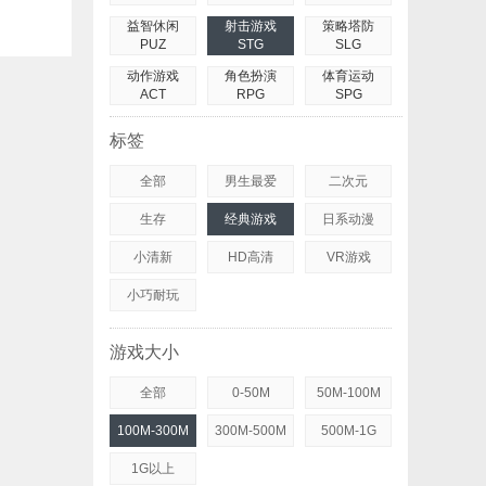
益智休闲
射击游戏
策略塔防
PUZ
STG
SLG
动作游戏
角色扮演
体育运动
ACT
RPG
SPG
标签
全部
男生最爱
二次元
生存
经典游戏
日系动漫
小清新
HD高清
VR游戏
小巧耐玩
游戏大小
全部
0-50M
50M-100M
100M-300M
300M-500M
500M-1G
1G以上