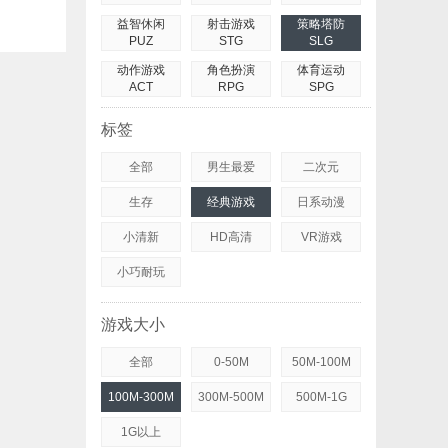
益智休闲
射击游戏
策略塔防
PUZ
STG
SLG
动作游戏
角色扮演
体育运动
ACT
RPG
SPG
标签
全部
男生最爱
二次元
生存
经典游戏
日系动漫
小清新
HD高清
VR游戏
小巧耐玩
游戏大小
全部
0-50M
50M-100M
100M-300M
300M-500M
500M-1G
1G以上