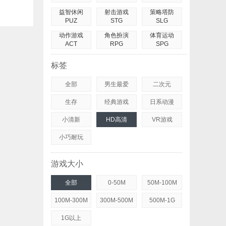
益智休闲
射击游戏
策略塔防
PUZ
STG
SLG
动作游戏
角色扮演
体育运动
ACT
RPG
SPG
标签
全部
男生最爱
二次元
生存
经典游戏
日系动漫
小清新
HD高清
VR游戏
小巧耐玩
游戏大小
全部
0-50M
50M-100M
100M-300M
300M-500M
500M-1G
1G以上