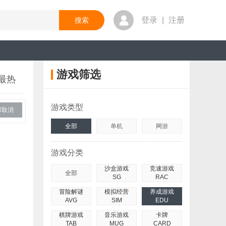
登录
|
注册
游戏筛选
最热
游戏类型
部取消
全部
单机
网游
游戏分类
沙盒游戏
竞速游戏
全部
SG
RAC
冒险解谜
模拟经营
养成游戏
AVG
SIM
EDU
棋牌游戏
音乐游戏
卡牌
TAB
MUG
CARD