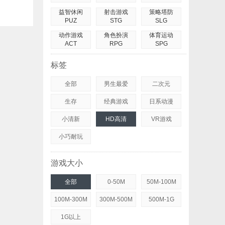
益智休闲
射击游戏
策略塔防
PUZ
STG
SLG
动作游戏
角色扮演
体育运动
ACT
RPG
SPG
标签
全部
男生最爱
二次元
生存
经典游戏
日系动漫
小清新
HD高清
VR游戏
小巧耐玩
游戏大小
全部
0-50M
50M-100M
100M-300M
300M-500M
500M-1G
1G以上