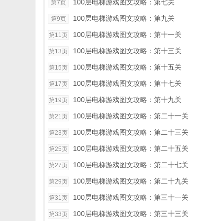
100层电梯游戏图文攻略：第七关
第7页
100层电梯游戏图文攻略：第九关
第9页
100层电梯游戏图文攻略：第十一关
第11页
100层电梯游戏图文攻略：第十三关
第13页
100层电梯游戏图文攻略：第十五关
第15页
100层电梯游戏图文攻略：第十七关
第17页
100层电梯游戏图文攻略：第十九关
第19页
100层电梯游戏图文攻略：第二十一关
第21页
100层电梯游戏图文攻略：第二十三关
第23页
100层电梯游戏图文攻略：第二十五关
第25页
100层电梯游戏图文攻略：第二十七关
第27页
100层电梯游戏图文攻略：第二十九关
第29页
100层电梯游戏图文攻略：第三十一关
第31页
100层电梯游戏图文攻略：第三十三关
第33页