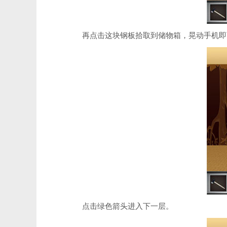
再点击这块钢板拾取到储物箱，晃动手机即
点击绿色箭头进入下一层。