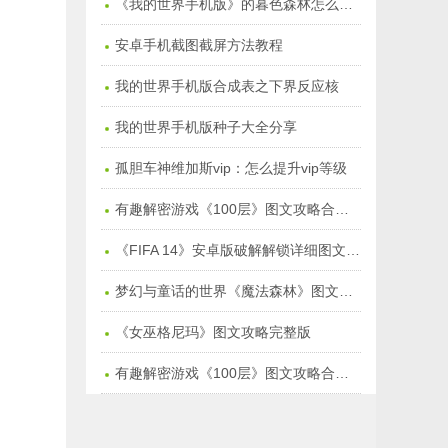
《我的世界手机版》的暮色森林怎么去：暮色森林在哪儿
安卓手机截图截屏方法教程
我的世界手机版合成表之下界反应核
我的世界手机版种子大全分享
孤胆车神维加斯vip：怎么提升vip等级
有趣解密游戏《100层》图文攻略合集季节塔【万圣节1-15】
《FIFA 14》安卓版破解解锁详细图文教程
梦幻与童话的世界《魔法森林》图文通关攻略
《女巫格尼玛》图文攻略完整版
有趣解密游戏《100层》图文攻略合集【1-50关】