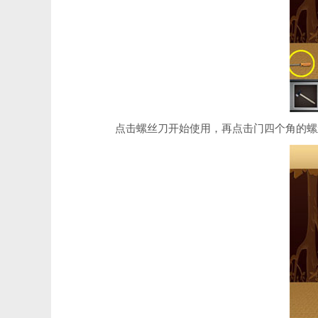
点击螺丝刀开始使用，再点击门四个角的螺