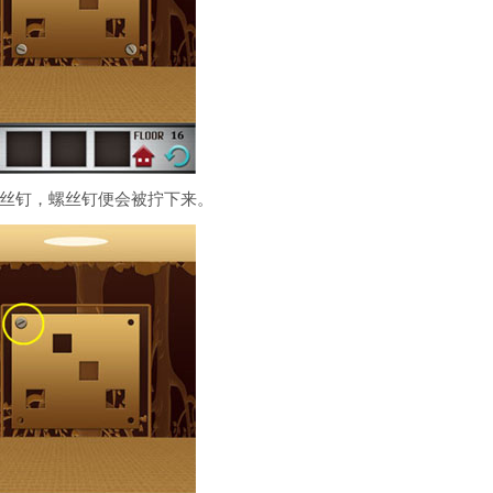
丝钉，螺丝钉便会被拧下来。