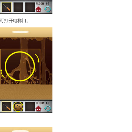
可打开电梯门。