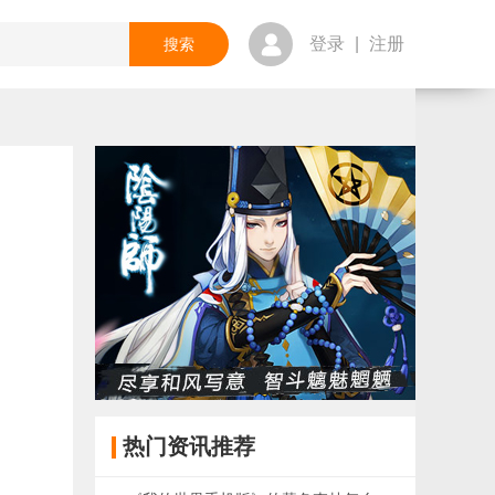
登录
|
注册
热门资讯推荐