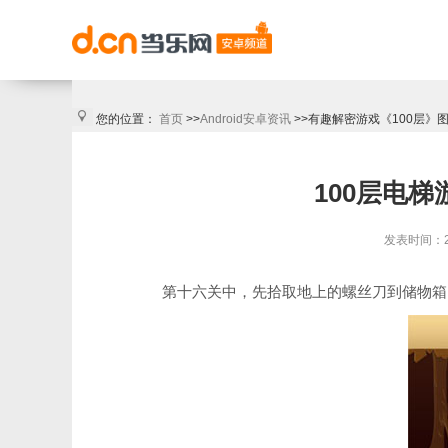
您的位置：
首页
>>
Android安卓资讯
>>有趣解密游戏《100层》图
100层电
发表时间：201
第十六关中，先拾取地上的螺丝刀到储物箱