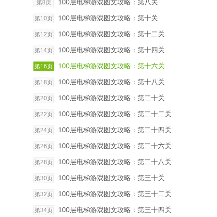
100层电梯游戏图文攻略：第八关
第8页
100层电梯游戏图文攻略：第十关
第10页
100层电梯游戏图文攻略：第十二关
第12页
100层电梯游戏图文攻略：第十四关
第14页
100层电梯游戏图文攻略：第十六关
第16页
100层电梯游戏图文攻略：第十八关
第18页
100层电梯游戏图文攻略：第二十关
第20页
100层电梯游戏图文攻略：第二十二关
第22页
100层电梯游戏图文攻略：第二十四关
第24页
100层电梯游戏图文攻略：第二十六关
第26页
100层电梯游戏图文攻略：第二十八关
第28页
100层电梯游戏图文攻略：第三十关
第30页
100层电梯游戏图文攻略：第三十二关
第32页
100层电梯游戏图文攻略：第三十四关
第34页