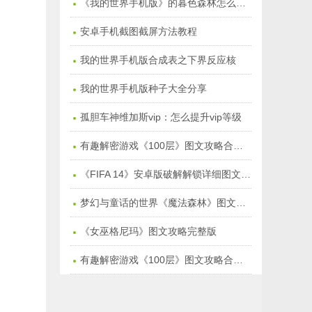
《我的世界手机版》的暮色森林怎么去：暮色森林在哪儿
安卓手机截图截屏方法教程
我的世界手机版合成表之下界反应核
我的世界手机版种子大全分享
孤胆车神维加斯vip：怎么提升vip等级
有趣解密游戏《100层》图文攻略合集季节塔【万圣节1-15】
《FIFA 14》安卓版破解解锁详细图文教程
梦幻与童话的世界《魔法森林》图文通关攻略
《女巫格尼玛》图文攻略完整版
有趣解密游戏《100层》图文攻略合集【1-50关】