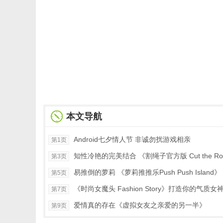
本文导航
Android七夕情人节 非诚勿扰游戏相亲
第1页
知性冷艳的完美结合 《割绳子官方版 Cut the Ro
第3页
易推倒的萝莉 《萝莉推推乐Push Push Island》
第5页
《时尚女魔头 Fashion Story》打造你的气质女
第7页
爱情真的存在《虚拟女友之亲爱的另一半》
第9页