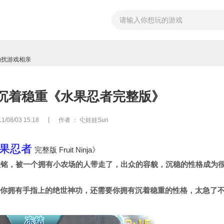
诚勿扰游戏相亲
一沉着稳重《水果忍者完整版》
|
08/03 15:18
作者
： 尐娃娃Sun
果忍者
完整版 Fruit Ninja》
”敖铭，被一个拥有小农场的人带走了，出众的容貌，沉稳的性格成为
要你拥有手指上的绝世神功，还需要你拥有沉着稳重的性格，太急了