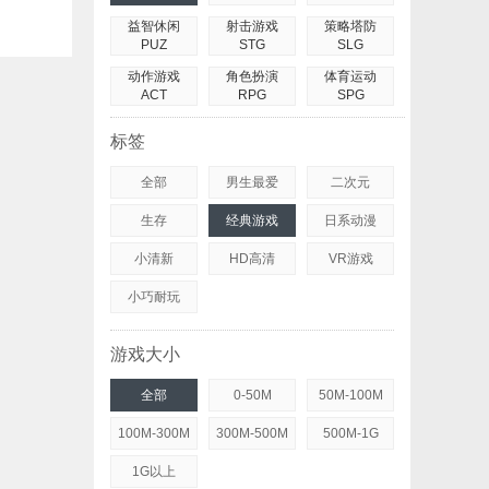
益智休闲
射击游戏
策略塔防
PUZ
STG
SLG
动作游戏
角色扮演
体育运动
ACT
RPG
SPG
标签
全部
男生最爱
二次元
生存
经典游戏
日系动漫
小清新
HD高清
VR游戏
小巧耐玩
游戏大小
全部
0-50M
50M-100M
100M-300M
300M-500M
500M-1G
1G以上