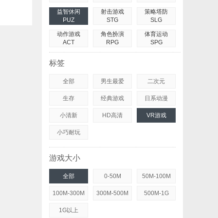
益智休闲
射击游戏
策略塔防
PUZ
STG
SLG
动作游戏
角色扮演
体育运动
ACT
RPG
SPG
标签
全部
男生最爱
二次元
生存
经典游戏
日系动漫
小清新
HD高清
VR游戏
小巧耐玩
游戏大小
全部
0-50M
50M-100M
100M-300M
300M-500M
500M-1G
1G以上