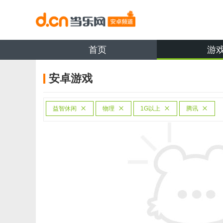
首页
游
安卓游戏
益智休闲
物理
1G以上
腾讯