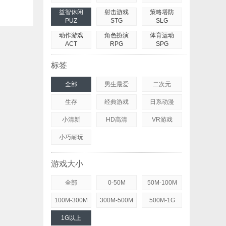
益智休闲
射击游戏
策略塔防
PUZ
STG
SLG
动作游戏
角色扮演
体育运动
ACT
RPG
SPG
标签
全部
男生最爱
二次元
生存
经典游戏
日系动漫
小清新
HD高清
VR游戏
小巧耐玩
游戏大小
全部
0-50M
50M-100M
100M-300M
300M-500M
500M-1G
1G以上