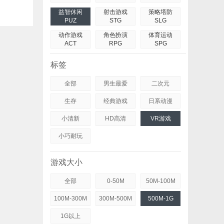
益智休闲
射击游戏
策略塔防
PUZ
STG
SLG
动作游戏
角色扮演
体育运动
ACT
RPG
SPG
标签
全部
男生最爱
二次元
生存
经典游戏
日系动漫
小清新
HD高清
VR游戏
小巧耐玩
游戏大小
全部
0-50M
50M-100M
100M-300M
300M-500M
500M-1G
1G以上