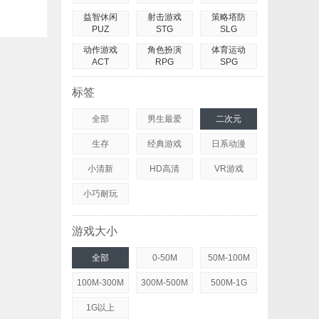
益智休闲
射击游戏
策略塔防
PUZ
STG
SLG
动作游戏
角色扮演
体育运动
ACT
RPG
SPG
标签
全部
男生最爱
二次元
生存
经典游戏
日系动漫
小清新
HD高清
VR游戏
小巧耐玩
游戏大小
全部
0-50M
50M-100M
100M-300M
300M-500M
500M-1G
1G以上