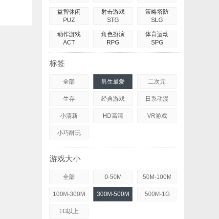
益智休闲
射击游戏
策略塔防
PUZ
STG
SLG
动作游戏
角色扮演
体育运动
ACT
RPG
SPG
标签
全部
男生最爱
二次元
生存
经典游戏
日系动漫
小清新
HD高清
VR游戏
小巧耐玩
游戏大小
全部
0-50M
50M-100M
100M-300M
300M-500M
500M-1G
1G以上