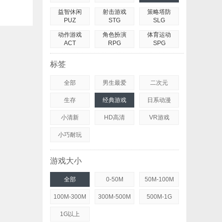
益智休闲
射击游戏
策略塔防
PUZ
STG
SLG
动作游戏
角色扮演
体育运动
ACT
RPG
SPG
标签
全部
男生最爱
二次元
生存
经典游戏
日系动漫
小清新
HD高清
VR游戏
小巧耐玩
游戏大小
全部
0-50M
50M-100M
100M-300M
300M-500M
500M-1G
1G以上