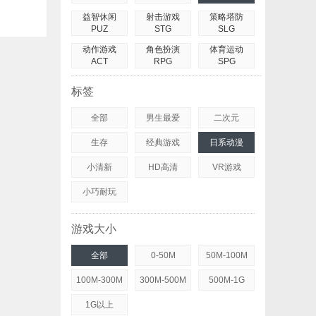
益智休闲
射击游戏
策略塔防
PUZ
STG
SLG
动作游戏
角色扮演
体育运动
ACT
RPG
SPG
标签
全部
男生最爱
二次元
生存
经典游戏
日系动漫
小清新
HD高清
VR游戏
小巧耐玩
游戏大小
全部
0-50M
50M-100M
100M-300M
300M-500M
500M-1G
1G以上