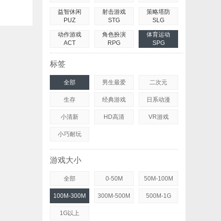
益智休闲
射击游戏
策略塔防
PUZ
STG
SLG
动作游戏
角色扮演
体育运动
ACT
RPG
SPG
标签
全部
男生最爱
二次元
生存
经典游戏
日系动漫
小清新
HD高清
VR游戏
小巧耐玩
游戏大小
全部
0-50M
50M-100M
100M-300M
300M-500M
500M-1G
1G以上