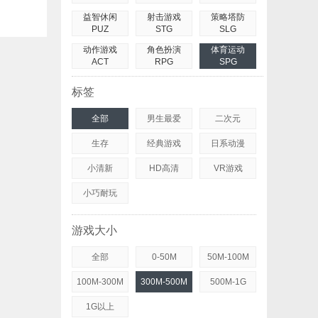
益智休闲
射击游戏
策略塔防
PUZ
STG
SLG
动作游戏
角色扮演
体育运动
ACT
RPG
SPG
标签
全部
男生最爱
二次元
生存
经典游戏
日系动漫
小清新
HD高清
VR游戏
小巧耐玩
游戏大小
全部
0-50M
50M-100M
100M-300M
300M-500M
500M-1G
1G以上