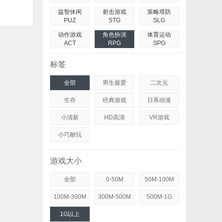
益智休闲
射击游戏
策略塔防
PUZ
STG
SLG
动作游戏
角色扮演
体育运动
ACT
RPG
SPG
标签
全部
男生最爱
二次元
生存
经典游戏
日系动漫
小清新
HD高清
VR游戏
小巧耐玩
游戏大小
全部
0-50M
50M-100M
100M-300M
300M-500M
500M-1G
1G以上