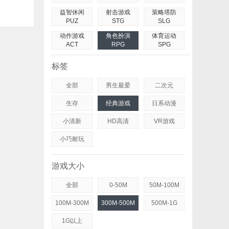
益智休闲
射击游戏
策略塔防
PUZ
STG
SLG
动作游戏
角色扮演
体育运动
ACT
RPG
SPG
标签
全部
男生最爱
二次元
生存
经典游戏
日系动漫
小清新
HD高清
VR游戏
小巧耐玩
游戏大小
全部
0-50M
50M-100M
100M-300M
300M-500M
500M-1G
1G以上