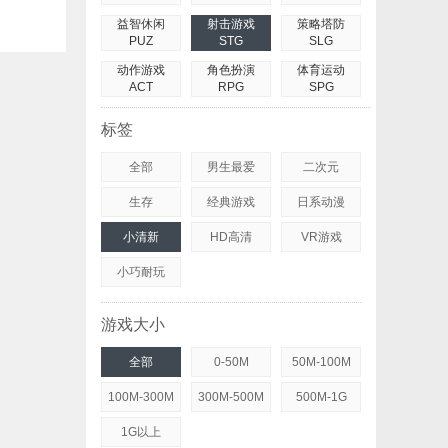
益智休闲
射击游戏
策略塔防
PUZ
STG
SLG
动作游戏
角色扮演
体育运动
ACT
RPG
SPG
标签
全部
男生最爱
二次元
生存
经典游戏
日系动漫
小清新
HD高清
VR游戏
小巧耐玩
游戏大小
全部
0-50M
50M-100M
100M-300M
300M-500M
500M-1G
1G以上