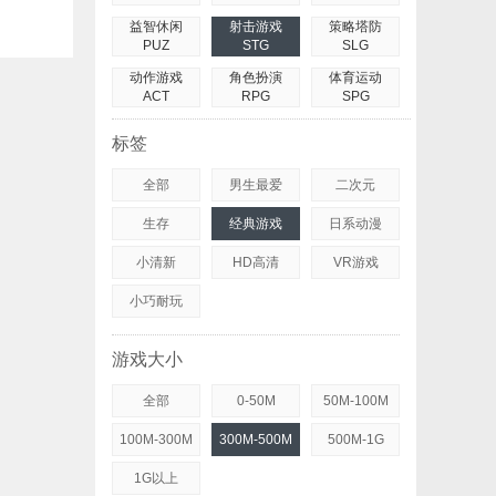
益智休闲
射击游戏
策略塔防
PUZ
STG
SLG
动作游戏
角色扮演
体育运动
ACT
RPG
SPG
标签
全部
男生最爱
二次元
生存
经典游戏
日系动漫
小清新
HD高清
VR游戏
小巧耐玩
游戏大小
全部
0-50M
50M-100M
100M-300M
300M-500M
500M-1G
1G以上