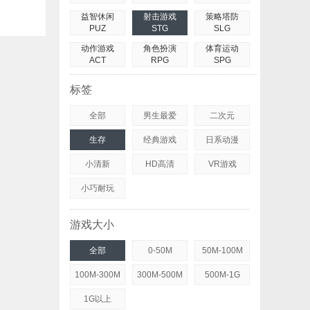
益智休闲
射击游戏
策略塔防
PUZ
STG
SLG
动作游戏
角色扮演
体育运动
ACT
RPG
SPG
标签
全部
男生最爱
二次元
生存
经典游戏
日系动漫
小清新
HD高清
VR游戏
小巧耐玩
游戏大小
全部
0-50M
50M-100M
100M-300M
300M-500M
500M-1G
1G以上