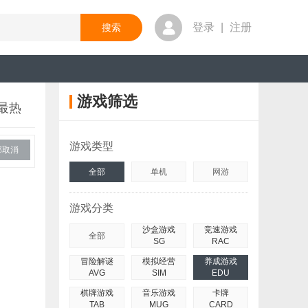
登录
|
注册
游戏筛选
最热
游戏类型
部取消
全部
单机
网游
游戏分类
沙盒游戏
竞速游戏
全部
SG
RAC
冒险解谜
模拟经营
养成游戏
AVG
SIM
EDU
棋牌游戏
音乐游戏
卡牌
TAB
MUG
CARD