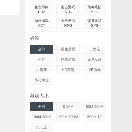
益智休闲
射击游戏
策略塔防
PUZ
STG
SLG
动作游戏
角色扮演
体育运动
ACT
RPG
SPG
标签
全部
男生最爱
二次元
生存
经典游戏
日系动漫
小清新
HD高清
VR游戏
小巧耐玩
游戏大小
全部
0-50M
50M-100M
100M-300M
300M-500M
500M-1G
1G以上