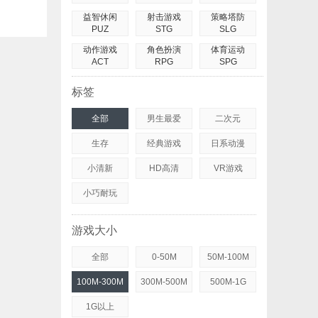
益智休闲
射击游戏
策略塔防
PUZ
STG
SLG
动作游戏
角色扮演
体育运动
ACT
RPG
SPG
标签
全部
男生最爱
二次元
生存
经典游戏
日系动漫
小清新
HD高清
VR游戏
小巧耐玩
游戏大小
全部
0-50M
50M-100M
100M-300M
300M-500M
500M-1G
1G以上