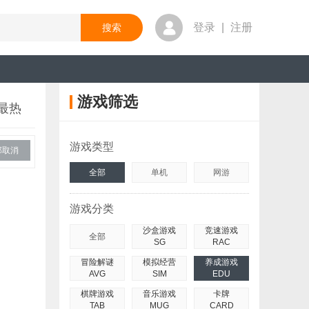
登录
|
注册
游戏筛选
最热
游戏类型
部取消
全部
单机
网游
游戏分类
沙盒游戏
竞速游戏
全部
SG
RAC
冒险解谜
模拟经营
养成游戏
AVG
SIM
EDU
棋牌游戏
音乐游戏
卡牌
TAB
MUG
CARD