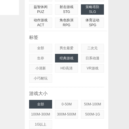
益智休闲
射击游戏
策略塔防
PUZ
STG
SLG
动作游戏
角色扮演
体育运动
ACT
RPG
SPG
标签
全部
男生最爱
二次元
生存
经典游戏
日系动漫
小清新
HD高清
VR游戏
小巧耐玩
游戏大小
全部
0-50M
50M-100M
100M-300M
300M-500M
500M-1G
1G以上