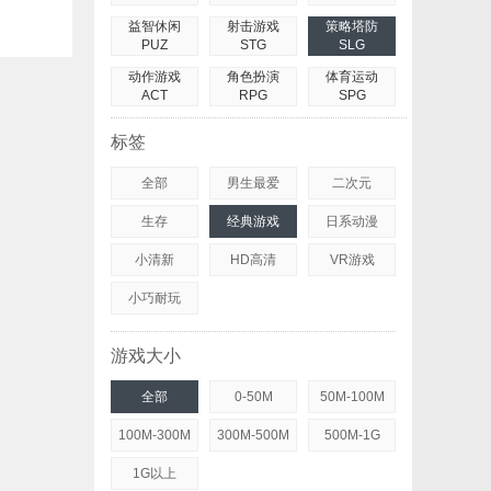
益智休闲
射击游戏
策略塔防
PUZ
STG
SLG
动作游戏
角色扮演
体育运动
ACT
RPG
SPG
标签
全部
男生最爱
二次元
生存
经典游戏
日系动漫
小清新
HD高清
VR游戏
小巧耐玩
游戏大小
全部
0-50M
50M-100M
100M-300M
300M-500M
500M-1G
1G以上