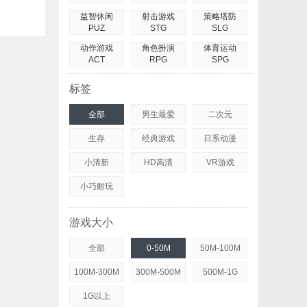
益智休闲
射击游戏
策略塔防
PUZ
STG
SLG
动作游戏
角色扮演
体育运动
ACT
RPG
SPG
标签
全部
男生最爱
二次元
生存
经典游戏
日系动漫
小清新
HD高清
VR游戏
小巧耐玩
游戏大小
全部
0-50M
50M-100M
100M-300M
300M-500M
500M-1G
1G以上