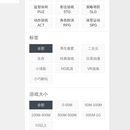
益智休闲
射击游戏
策略塔防
PUZ
STG
SLG
动作游戏
角色扮演
体育运动
ACT
RPG
SPG
标签
全部
男生最爱
二次元
生存
经典游戏
日系动漫
小清新
HD高清
VR游戏
小巧耐玩
游戏大小
全部
0-50M
50M-100M
100M-300M
300M-500M
500M-1G
1G以上