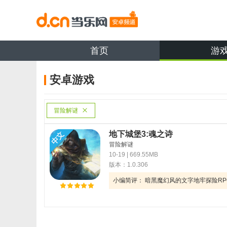
首页
游
安卓游戏
冒险解谜
地下城堡3:魂之诗
冒险解谜
10-19
| 669.55MB
版本：1.0.306
小编简评： 暗黑魔幻风的文字地牢探险RP