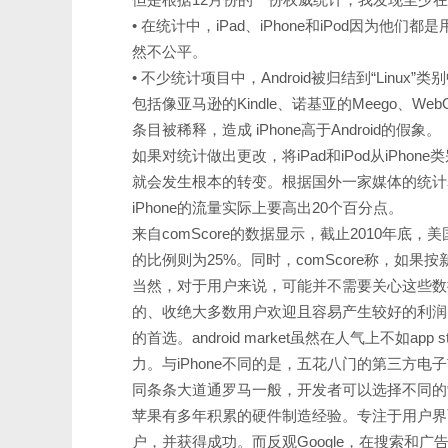
• 在统计中，iPad、iPhone和iPod因为他们
然不公平。
• 不少统计项目中，Android被归结到“Linux”
包括像亚马逊的Kindle、诺基亚的Meego、WebO
条目被稀释，造成 iPhone高于Android的假象。
如果对统计做出更改，将iPad和iPod从iPhon
就会发生根本的转变。根据国外一家媒体的统计表
iPhone的流量实际上要高出20个百分点。
来自comScore的数据显示，截止2010年底，美
的比例则为25%。同时，comScore称，如果按新
当然，对于用户来说，可能并不需要关心这些数
的、收绝大多数用户欢迎且容易产生较好的利润的
的首选。android market虽然在人气上不如app s
力。与iPhone不同的是，五花八门的第三方电
同条条大道通罗马一般，开发者可以选择不同的
苹果有多年积累的硬件制造经验。专注于用户界面
户，并获得成功。而反观Google，在搜索和广