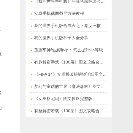
《我的世界手机版》的暮色森林怎么去：暮色森林在哪儿
安卓手机截图截屏方法教程
我的世界手机版合成表之下界反应核
计
我的世界手机版种子大全分享
孤胆车神维加斯vip：怎么提升vip等级
至
有趣解密游戏《100层》图文攻略合集季节塔【万圣节1-15】
《FIFA 14》安卓版破解解锁详细图文教程
门
梦幻与童话的世界《魔法森林》图文通关攻略
者
《女巫格尼玛》图文攻略完整版
如
有趣解密游戏《100层》图文攻略合集【1-50关】
用