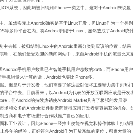
都是用iOS系统，因此均被归纳到iPhone一类之中。这对于Android来说显
类别中。虽然实际上Android确实是基于Linux开发，但Linux作为一个类别
S等多种平台在内。将Android归结于Linux，显然造成了Android统
e类别中去掉，被归结到Linux中的Android重新分类到应该的位置，结果
明，在他们最受欢迎的新闻网站中，来自Android手机的流量比来
国Android手机用户数量已占智能手机用户总数的26%，而iPhone用户
手机销量来计算的话，Android也要比iPhone多。
据。但是对于开发者，他们需要了解这些以便将主要精力集中到热
平台中去。目前看来，以Android为代表的开放互联网应该是开发
tore，但Android的持续热销使Android Market具有了极强的发展潜
子市场和众多的Android硬件制造商使得应用开发者更容易获的机会。
制造商和电子市场进行合作以推广自己的应用。
和工业设计，因此iPhone一经推出便能在视觉和操作体验上打动
告上多年的经验，正好符合Android作为开放系统的定位，积累大量的