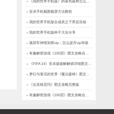
《我的世界手机版》的暮色森林怎么去：暮色森林在哪儿
安卓手机截图截屏方法教程
我的世界手机版合成表之下界反应核
我的世界手机版种子大全分享
孤胆车神维加斯vip：怎么提升vip等级
有趣解密游戏《100层》图文攻略合集季节塔【万圣节1-15】
《FIFA 14》安卓版破解解锁详细图文教程
梦幻与童话的世界《魔法森林》图文通关攻略
《女巫格尼玛》图文攻略完整版
有趣解密游戏《100层》图文攻略合集【1-50关】