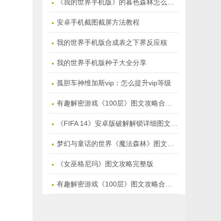
《我的世界手机版》的暮色森林怎么去：暮色森林在哪儿
安卓手机截图截屏方法教程
我的世界手机版合成表之下界反应核
我的世界手机版种子大全分享
孤胆车神维加斯vip：怎么提升vip等级
有趣解密游戏《100层》图文攻略合集季节塔【万圣节1-15】
《FIFA 14》安卓版破解解锁详细图文教程
梦幻与童话的世界《魔法森林》图文通关攻略
《女巫格尼玛》图文攻略完整版
有趣解密游戏《100层》图文攻略合集【1-50关】