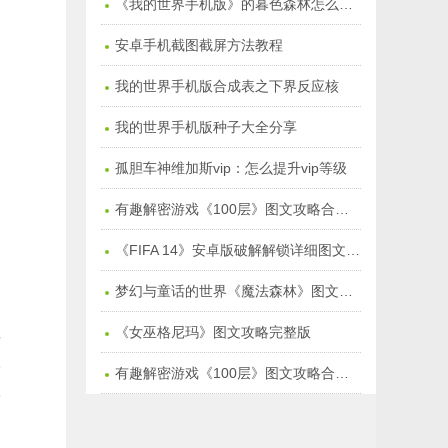
《我的世界手机版》的暮色森林怎么去：暮色森林在哪儿
安卓手机截图截屏方法教程
我的世界手机版合成表之下界反应核
我的世界手机版种子大全分享
孤胆车神维加斯vip：怎么提升vip等级
有趣解密游戏《100层》图文攻略合集季节塔【万圣节1-15】
《FIFA 14》安卓版破解解锁详细图文教程
梦幻与童话的世界《魔法森林》图文通关攻略
《女巫格尼玛》图文攻略完整版
前
一
有趣解密游戏《100层》图文攻略合集【1-50关】
形
们
。