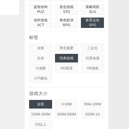
益智休闲
射击游戏
策略塔防
PUZ
STG
SLG
动作游戏
角色扮演
体育运动
ACT
RPG
SPG
标签
全部
男生最爱
二次元
生存
经典游戏
日系动漫
小清新
HD高清
VR游戏
小巧耐玩
游戏大小
全部
0-50M
50M-100M
100M-300M
300M-500M
500M-1G
1G以上