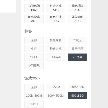
益智休闲
射击游戏
策略塔防
PUZ
STG
SLG
动作游戏
角色扮演
体育运动
ACT
RPG
SPG
标签
全部
男生最爱
二次元
生存
经典游戏
日系动漫
小清新
HD高清
VR游戏
小巧耐玩
游戏大小
全部
0-50M
50M-100M
100M-300M
300M-500M
500M-1G
1G以上