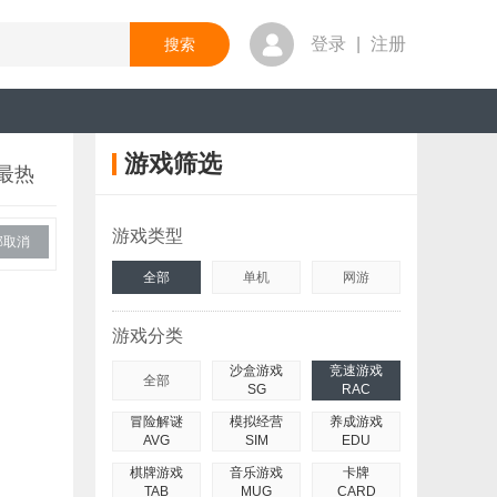
登录
|
注册
游戏筛选
最热
游戏类型
部取消
全部
单机
网游
游戏分类
沙盒游戏
竞速游戏
全部
SG
RAC
冒险解谜
模拟经营
养成游戏
AVG
SIM
EDU
棋牌游戏
音乐游戏
卡牌
TAB
MUG
CARD