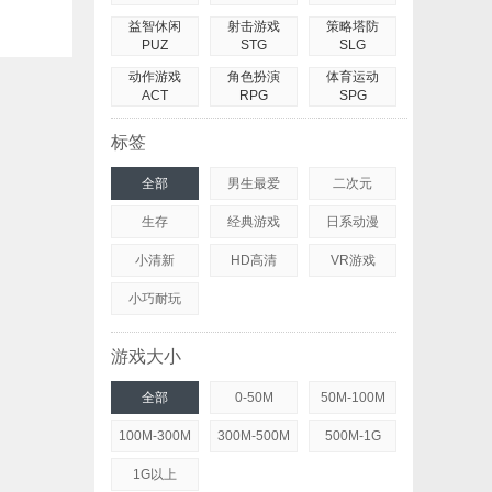
益智休闲
射击游戏
策略塔防
PUZ
STG
SLG
动作游戏
角色扮演
体育运动
ACT
RPG
SPG
标签
全部
男生最爱
二次元
生存
经典游戏
日系动漫
小清新
HD高清
VR游戏
小巧耐玩
游戏大小
全部
0-50M
50M-100M
100M-300M
300M-500M
500M-1G
1G以上