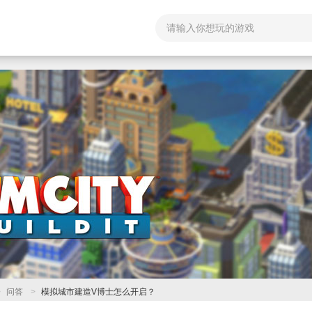
>
问答
>
模拟城市建造V博士怎么开启？