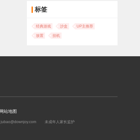
标签
经典游戏
沙盒
UP主推荐
放置
挂机
网站地图
bao@downjoy.com
未成年人家长监护