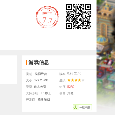
7
.7
游戏信息
0.98.21407.31135
类别
模拟经营
版本
大小
379.25MB
星级
资费
道具收费
热度
52℃
支持系统
1.5以上
语言
其他
开发商
蜂巢游戏